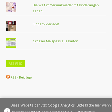
Die Welt immer mal wieder mit Kinderaugen
sehen
Kinderbilder ade!
Grosser Malspass aus Karton
RSS-FEED
RSS - Beiträge
Diese Website benutzt Google Analytics. Bitte klicke hier wenn
Über Elternplanet
Pressespiegel
Werbung/Sponsoring