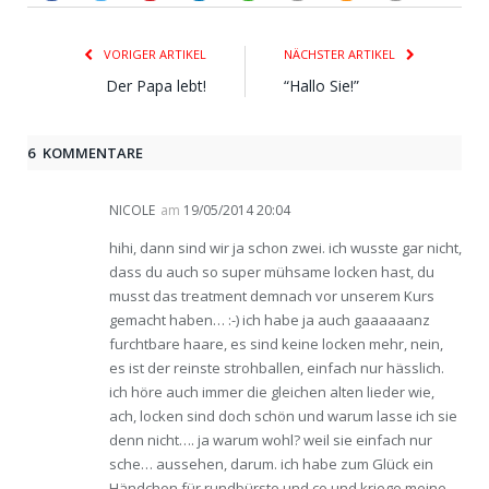
VORIGER ARTIKEL
NÄCHSTER ARTIKEL
Der Papa lebt!
“Hallo Sie!”
6 KOMMENTARE
NICOLE
am
19/05/2014 20:04
hihi, dann sind wir ja schon zwei. ich wusste gar nicht,
dass du auch so super mühsame locken hast, du
musst das treatment demnach vor unserem Kurs
gemacht haben… :-) ich habe ja auch gaaaaaanz
furchtbare haare, es sind keine locken mehr, nein,
es ist der reinste strohballen, einfach nur hässlich.
ich höre auch immer die gleichen alten lieder wie,
ach, locken sind doch schön und warum lasse ich sie
denn nicht…. ja warum wohl? weil sie einfach nur
sche… aussehen, darum. ich habe zum Glück ein
Händchen für rundbürste und co und kriege meine