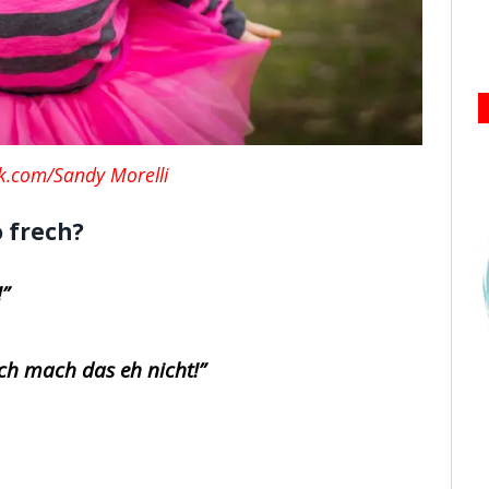
k.com/Sandy Morelli
 frech?
!”
Ich mach das eh nicht!”