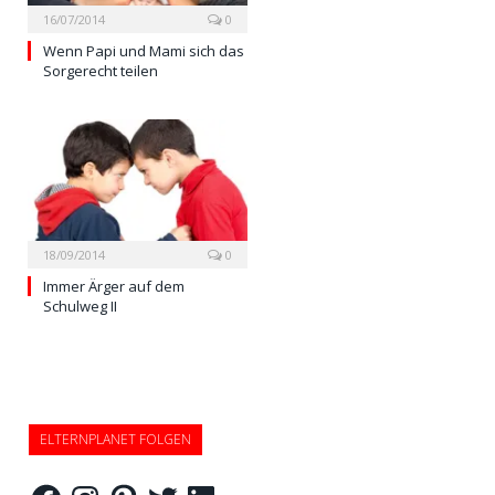
16/07/2014
0
Wenn Papi und Mami sich das
Sorgerecht teilen
18/09/2014
0
Immer Ärger auf dem
Schulweg II
ELTERNPLANET FOLGEN
Facebook
Instagram
Pinterest
Twitter
LinkedIn