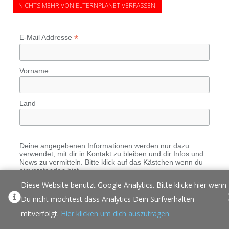
NICHTS MEHR VON ELTERNPLANET VERPASSEN!
*
E-Mail Addresse
Vorname
Land
Deine angegebenen Informationen werden nur dazu
verwendet, mit dir in Kontakt zu bleiben und dir Infos und
News zu vermitteln. Bitte klick auf das Kästchen wenn du
einverstanden bist.
Diese Website benutzt Google Analytics. Bitte klicke hier wenn
einverstanden
Du nicht möchtest dass Analytics Dein Surfverhalten
Du kannst dich jederzeit vom Newsletter abmelden.
Einfach unten auf den Link, ganz unten in der E-Mail
mitverfolgt.
Hier klicken um dich auszutragen.
klicken. Alle Informationen über unsere Privatsphäre
Einstellungen findest du unter Datenschutz