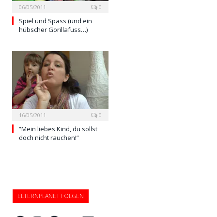
06/05/2011
0
Spiel und Spass (und ein
hübscher Gorillafuss…)
16/05/2011
0
“Mein liebes Kind, du sollst
doch nicht rauchen!”
ELTERNPLANET FOLGEN
Facebook
Instagram
Pinterest
Twitter
LinkedIn