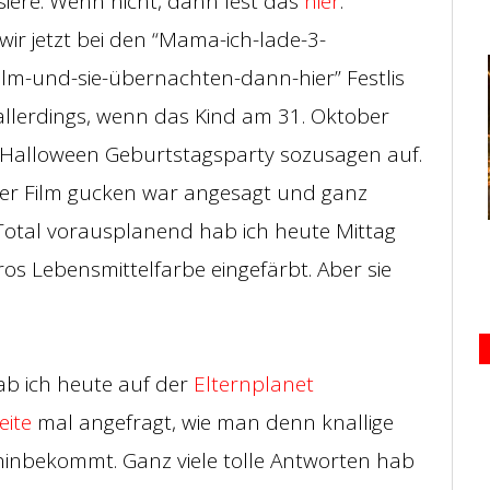
iere. Wenn nicht, dann lest das
hier
.
 wir jetzt bei den “Mama-ich-lade-3-
ilm-und-sie-übernachten-dann-hier” Festlis
 allerdings, wenn das Kind am 31. Oktober
e Halloween Geburtstagsparty sozusagen auf.
iger Film gucken war angesagt und ganz
 Total vorausplanend hab ich heute Mittag
os Lebensmittelfarbe eingefärbt. Aber sie
ab ich
heute auf der
Elternplanet
eite
mal angefragt, wie man denn knallige
hinbekommt. Ganz viele tolle Antworten hab