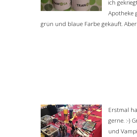
ich gekrie
Apotheke g
grün und blaue Farbe gekauft. Abe
Erstmal ha
gerne. :-)
und Vampi