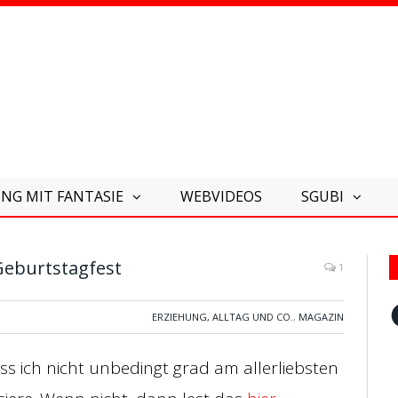
NG MIT FANTASIE
WEBVIDEOS
SGUBI
eburtstagfest
1
F
ERZIEHUNG, ALLTAG UND CO.
,
MAGAZIN
ass ich nicht unbedingt grad am allerliebsten