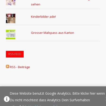
sehen
Kinderbilder ade!
Grosser Malspass aus Karton
RSS-FEED
RSS - Beiträge
Diese Website benutzt Google Analytics. Bitte klicke hier wenn
Über Elternplanet
Pressespiegel
Werbung/Sponsoring
Du nicht möchtest dass Analytics Dein Surfverhalten
Impressum
Copyright
Datenschutz
Sponsored Links