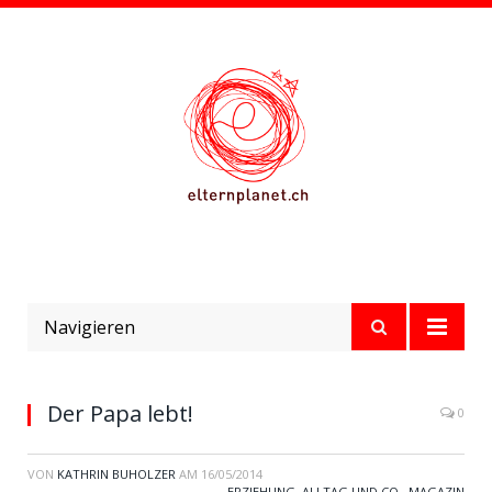
Navigieren
Der Papa lebt!
0
VON
KATHRIN BUHOLZER
AM
16/05/2014
ERZIEHUNG, ALLTAG UND CO.
,
MAGAZIN