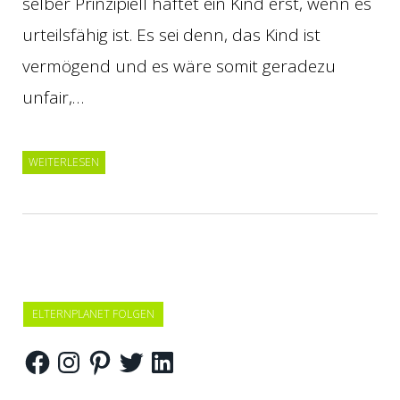
selber Prinzipiell haftet ein Kind erst, wenn es
urteilsfähig ist. Es sei denn, das Kind ist
vermögend und es wäre somit geradezu
unfair,…
WEITERLESEN
ELTERNPLANET FOLGEN
Facebook
Instagram
Pinterest
Twitter
LinkedIn