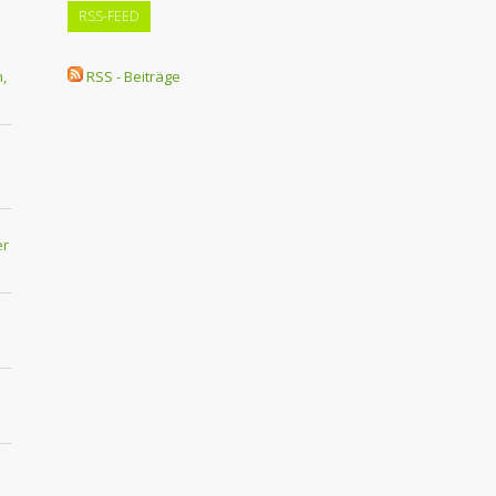
RSS-FEED
,
RSS - Beiträge
er