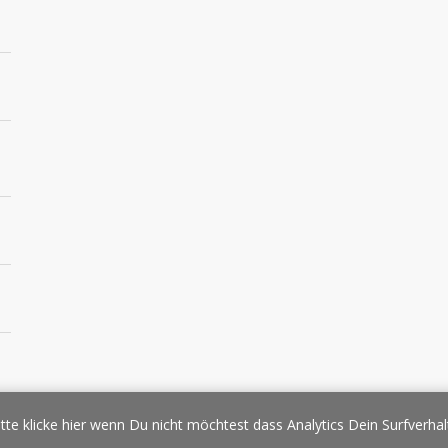
essespiegel
Werbung/Sponsoring
Impressum
Copyright
Datens
tte klicke hier wenn Du nicht möchtest dass Analytics Dein Surfverhal