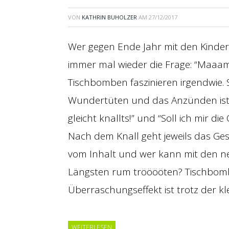
VON
KATHRIN BUHOLZER
AM
27/12/2017
Wer gegen Ende Jahr mit den Kinder
immer mal wieder die Frage: “Maaa
Tischbomben faszinieren irgendwie. S
Wundertüten und das Anzünden ist i
gleicht knallts!” und “Soll ich mir d
Nach dem Knall geht jeweils das Ges
vom Inhalt und wer kann mit den 
Längsten rum trööööten? Tischbombe
Überraschungseffekt ist trotz der kl
WEITERLESEN