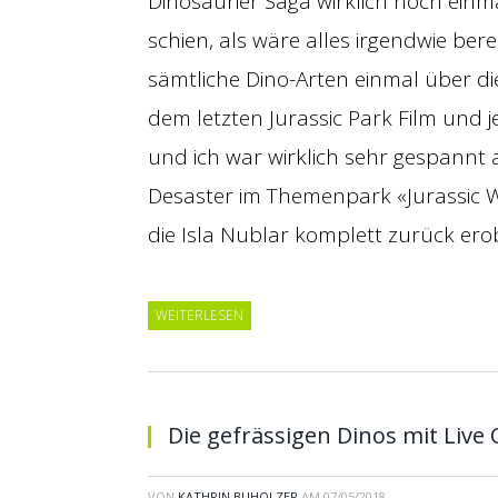
Dinosaurier Saga wirklich noch einm
schien, als wäre alles irgendwie berei
sämtliche Dino-Arten einmal über die
dem letzten Jurassic Park Film und j
und ich war wirklich sehr gespannt
Desaster im Themenpark «Jurassic Wo
die Isla Nublar komplett zurück ero
WEITERLESEN
Die gefrässigen Dinos mit Live
VON
KATHRIN BUHOLZER
AM
07/05/2018