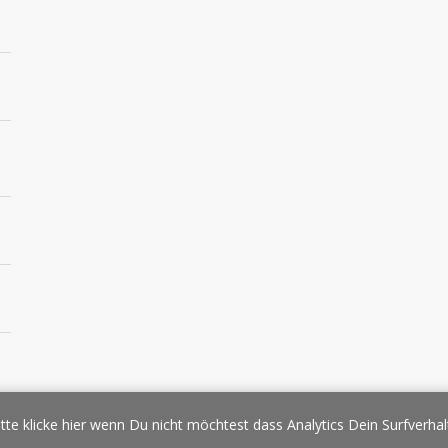
essespiegel
Werbung/Sponsoring
Impressum
Copyright
Datens
tte klicke hier wenn Du nicht möchtest dass Analytics Dein Surfverhal