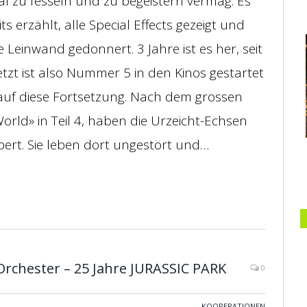
al zu fesseln und zu begeistern vermag. Es
ts erzählt, alle Special Effects gezeigt und
 Leinwand gedonnert. 3 Jahre ist es her, seit
etzt ist also Nummer 5 in den Kinos gestartet
 auf diese Fortsetzung. Nach dem grossen
rld» in Teil 4, haben die Urzeicht-Echsen
bert. Sie leben dort ungestört und…
 Orchester – 25 Jahre JURASSIC PARK
0
KOOPERATIONEN