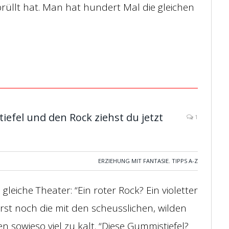
rüllt hat. Man hat hundert Mal die gleichen
iefel und den Rock ziehst du jetzt
1
ERZIEHUNG MIT FANTASIE
,
TIPPS A-Z
leiche Theater: “Ein roter Rock? Ein violetter
st noch die mit den scheusslichen, wilden
 sowieso viel zu kalt. “Diese Gummistiefel?