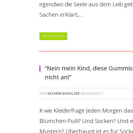
irgendwo die Seele aus dem Leib geb
Sachen erklärt,…
WEITERLESEN
“Nein mein Kind, diese Gummist
nicht an!”
VON
KATHRIN BUHOLZER
AM
29/06/2017
K wie Kleiderfrage Jeden Morgen das g
Blümchen-Pulli? Und Socken? Und er
Mustern? Überhaupt ist es für Socken