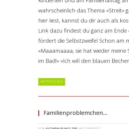
Kinderlein und am Familienalltag a
wahrscheinlich das Thema «Streit» ga
hier liest, kannst du dir auch als k
Link dazu findest du ganz am Ende d
fördert die Selbstzweifel Schon am m
«Maaamaaaa, sie hat wieder meine 
im Bad!» «Ich will den blauen Beche
WEITERLESEN
Familienproblemchen…
VON
KATHRIN BUHOLZER
AM
22/09/2017