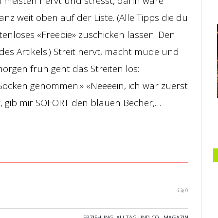
m meisten nervt und stresst, dann wäre
nz weit oben auf der Liste. (Alle Tipps die du
ostenloses «Freebie» zuschicken lassen. Den
es Artikels.) Streit nervt, macht müde und
orgen früh geht das Streiten los:
Socken genommen.» «Neeeein, ich war zuerst
r, gib mir SOFORT den blauen Becher,…
0
ERZIEHUNG, ALLTAG UND CO.
,
MAGAZIN