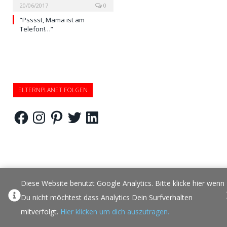
20/06/2017
0
“Psssst, Mama ist am
Telefon!…”
ELTERNPLANET FOLGEN
Facebook
Instagram
Pinterest
Twitter
LinkedIn
Diese Website benutzt Google Analytics. Bitte klicke hier wenn
Du nicht möchtest dass Analytics Dein Surfverhalten
mitverfolgt.
Hier klicken um dich auszutragen.