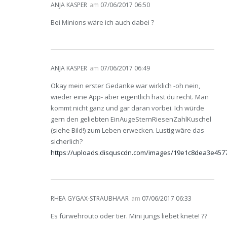
ANJA KASPER
am
07/06/2017 06:50
Bei Minions wäre ich auch dabei ?
ANJA KASPER
am
07/06/2017 06:49
Okay mein erster Gedanke war wirklich -oh nein,
wieder eine App- aber eigentlich hast du recht. Man
kommt nicht ganz und gar daran vorbei. Ich würde
gern den geliebten EinAugeSternRiesenZahlKuschel
(siehe Bild!) zum Leben erwecken. Lustig wäre das
sicherlich?
https://uploads.disquscdn.com/images/19e1c8dea3e45
RHEA GYGAX-STRAUBHAAR
am
07/06/2017 06:33
Es fürwehrouto oder tier. Mini jungs liebet knete! ??