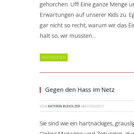
gehorchen. Uff! Eine ganze Menge u
Erwartungen auf unserer Kids zu. Eg
gar nicht so recht, warum wir das E
halt so, wir mussten…
WEITERLESEN
Gegen den Hass im Netz
VON
KATHRIN BUHOLZER
AM
07/02/2017
Sie sind wie ein hartnäckiges, grausl
Online Magazine und Zeitungen, du