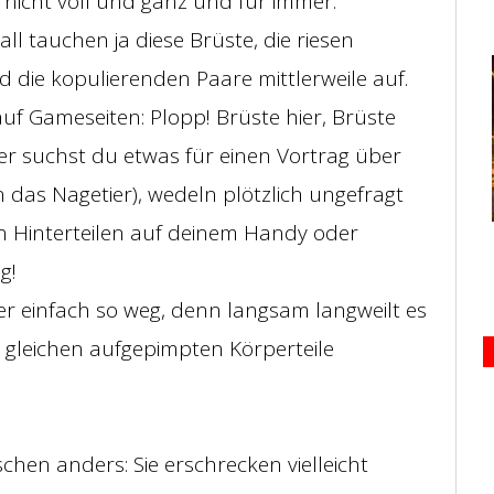
nicht voll und ganz und für immer.
ll tauchen ja diese Brüste, die riesen
d die kopulierenden Paare mittlerweile auf.
auf Gameseiten: Plopp! Brüste hier, Brüste
er suchst du etwas für einen Vortrag über
n das Nagetier), wedeln plötzlich ungefragt
n Hinterteilen auf deinem Handy oder
g!
er einfach so weg, denn langsam langweilt es
 gleichen aufgepimpten Körperteile
sschen anders: Sie erschrecken vielleicht