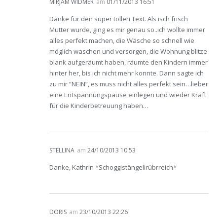
MIRJAM WIDMER
am
01/11/2013 16:51
Danke für den super tollen Text. Als isch frisch
Mutter wurde, ging es mir genau so..ich wollte immer
alles perfekt machen, die Wäsche so schnell wie
möglich waschen und versorgen, die Wohnung blitze
blank aufgeräumt haben, räumte den Kindern immer
hinter her, bis ich nicht mehr konnte. Dann sagte ich
zu mir “NEIN”, es muss nicht alles perfekt sein…lieber
eine Entspannungspause einlegen und wieder Kraft
für die Kinderbetreuung haben…
STELLINA
am
24/10/2013 10:53
Danke, Kathrin *Schoggistängelirübrreich*
DORIS
am
23/10/2013 22:26