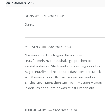
26 KOMMENTARE
DIANA
am
17/12/2016 19:35
Danke
MORWENN
am
22/05/2016 14:03
Das musst du Lisa fragen. Sie hat vom
“PutzfimmelSINGLEhaushalt” gesprochen. Ich
verstehe das ein Stück weit so dass Singles in ihren
Augen Putzfimmel haben und dass dies den Druck
auf Mamas erhöht. Also sozusagen nur weil es
Singles gibt – Menschen wie mich – müssen Mamas
leiden. Ich behaupte, sowas reisst Gräben auf.
ELTERNPLANET
am
22/05/2016 11:49