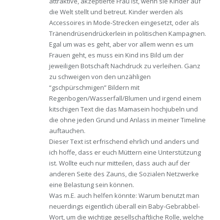
attraktive, akzeptierte Frau ist, wenn sie Kinder auf
die Welt stellt und betreut. Kinder werden als
Accessoires in Mode-Strecken eingesetzt, oder als
Tränendrüsendrückerlein in politischen Kampagnen.
Egal um was es geht, aber vor allem wenn es um
Frauen geht, es muss ein Kind ins Bild um der
jeweiligen Botschaft Nachdruck zu verleihen. Ganz
zu schweigen von den unzähligen
“gschpürschmigen” Bildern mit
Regenbogen/Wasserfall/Blumen und irgend einem
kitschigen Text die das Mamasein hochjubeln und
die ohne jeden Grund und Anlass in meiner Timeline
auftauchen.
Dieser Text ist erfrischend ehrlich und anders und
ich hoffe, dass er euch Müttern eine Unterstützung
ist. Wollte euch nur mitteilen, dass auch auf der
anderen Seite des Zauns, die Sozialen Netzwerke
eine Belastung sein können.
Was m.E. auch helfen könnte: Warum benutzt man
neuerdings eigentlich überall ein Baby-Gebrabbel-
Wort, um die wichtige gesellschaftliche Rolle, welche