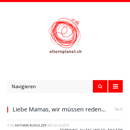
Navigieren
Liebe Mamas, wir müssen reden…
26
VON
KATHRIN BUHOLZER
AM
22/10/2013
ERZIEHUNG, ALLTAG UND CO.
,
MAGAZIN