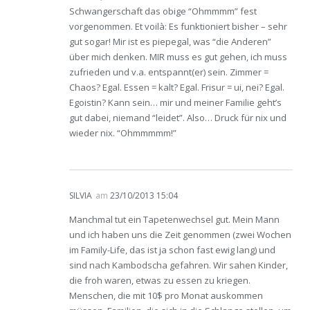
Schwangerschaft das obige “Ohmmmm” fest
vorgenommen. Et voilà: Es funktioniert bisher – sehr
gut sogar! Mir ist es piepegal, was “die Anderen”
über mich denken. MIR muss es gut gehen, ich muss
zufrieden und v.a. entspannt(er) sein. Zimmer =
Chaos? Egal. Essen = kalt? Egal. Frisur = ui, nei? Egal.
Egoistin? Kann sein… mir und meiner Familie geht’s
gut dabei, niemand “leidet”. Also… Druck für nix und
wieder nix. “Ohmmmmm!”
SILVIA
am
23/10/2013 15:04
Manchmal tut ein Tapetenwechsel gut. Mein Mann
und ich haben uns die Zeit genommen (zwei Wochen
im Family-Life, das ist ja schon fast ewig lang) und
sind nach Kambodscha gefahren. Wir sahen Kinder,
die froh waren, etwas zu essen zu kriegen.
Menschen, die mit 10$ pro Monat auskommen