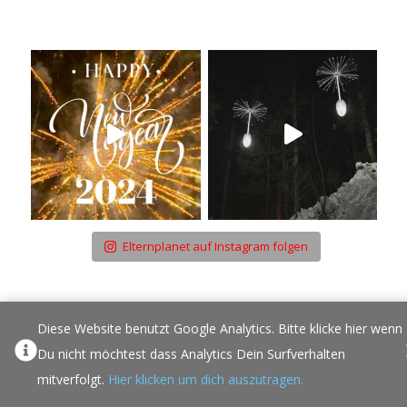
Elternplanet auf Instagram folgen
NICHTS MEHR VON ELTERNPLANET VERPASSEN!
Diese Website benutzt Google Analytics. Bitte klicke hier wenn
Du nicht möchtest dass Analytics Dein Surfverhalten
mitverfolgt.
Hier klicken um dich auszutragen.
*
E-Mail Addresse