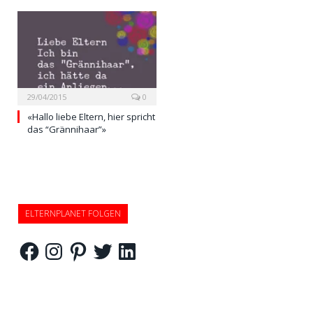
29/04/2015
0
«Hallo liebe Eltern, hier spricht
das “Grännihaar”»
ELTERNPLANET FOLGEN
Facebook
Instagram
Pinterest
Twitter
LinkedIn