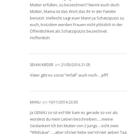
Mütter erfüllen, zu bezeichnen? Nennt euch doch
Mütter, Mama ist das Wort das ihr in der Familie
benutzt. Vielleicht sagt euer Mann ja Schatziputzi zu
euch, trotzdem werden Frauen nicht plötzlich in der
Öffentlichkeit als Schatziputzis bezeichnet.
Hoffenltich.
SEVAN KIRDER
am
21/05/2016 21:05
Väter gibt es sonst “imfall” auch noch… pfff
MANU
am
10/11/2014 23:30
Ja GENAU so ist es!! Mir kam es gerade so vor als
würdest du mein Leben beschreiben…..meine
Gedanken! Ich bin Mutter von 2 Jungs….echt zwei
“Wildsäue” ….aber ich/wir liebe sie! Ich/wir geben Tag