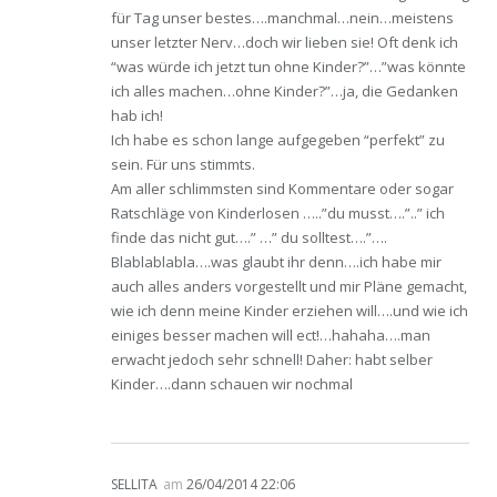
für Tag unser bestes….manchmal…nein…meistens
unser letzter Nerv…doch wir lieben sie! Oft denk ich
“was würde ich jetzt tun ohne Kinder?”…”was könnte
ich alles machen…ohne Kinder?”…ja, die Gedanken
hab ich!
Ich habe es schon lange aufgegeben “perfekt” zu
sein. Für uns stimmts.
Am aller schlimmsten sind Kommentare oder sogar
Ratschläge von Kinderlosen …..”du musst….”..” ich
finde das nicht gut….” …” du solltest….”….
Blablablabla….was glaubt ihr denn….ich habe mir
auch alles anders vorgestellt und mir Pläne gemacht,
wie ich denn meine Kinder erziehen will….und wie ich
einiges besser machen will ect!…hahaha….man
erwacht jedoch sehr schnell! Daher: habt selber
Kinder….dann schauen wir nochmal
SELLITA
am
26/04/2014 22:06