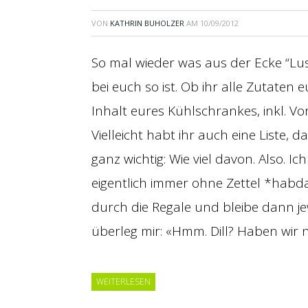
VON
KATHRIN BUHOLZER
AM
10/09/2012
So mal wieder was aus der Ecke “Lust
bei euch so ist. Ob ihr alle Zutat
Inhalt eures Kühlschrankes, inkl. V
Vielleicht habt ihr auch eine Liste, 
ganz wichtig: Wie viel davon. Also. I
eigentlich immer ohne Zettel *habd
durch die Regale und bleibe dann j
überleg mir: «Hmm. Dill? Haben wir
WEITERLESEN