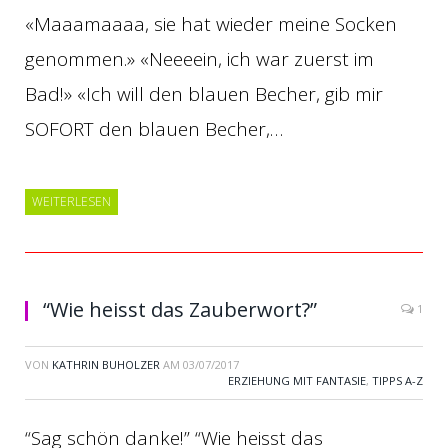
«Maaamaaaa, sie hat wieder meine Socken
genommen.» «Neeeein, ich war zuerst im
Bad!» «Ich will den blauen Becher, gib mir
SOFORT den blauen Becher,…
WEITERLESEN
“Wie heisst das Zauberwort?”
1
VON
KATHRIN BUHOLZER
AM
03/07/2017
ERZIEHUNG MIT FANTASIE
,
TIPPS A-Z
“Sag schön danke!” “Wie heisst das