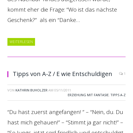
kommt eher die Frage: “Wo ist das nächste
Geschenk?” als ein “Danke…
WEITERLESEN
Tipps von A-Z / E wie Entschuldigen
1
VON
KATHRIN BUHOLZER
AM
05/11/2011
ERZIEHUNG MIT FANTASIE
,
TIPPS A-Z
“Du hast zuerst angefangen! ” – “Nein, du. Du
hast mich gehauen!” – “Stimmt ja gar nicht!” –
“So Jungs, jetzt seid friedlich und entschuldigt