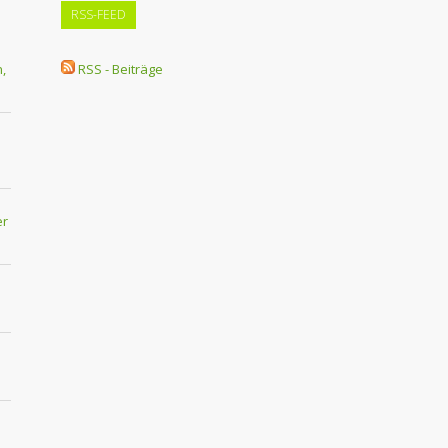
RSS-FEED
,
RSS - Beiträge
er