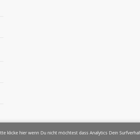
essespiegel
Werbung/Sponsoring
Impressum
Copyright
Datens
tte klicke hier wenn Du nicht möchtest dass Analytics Dein Surfverhal