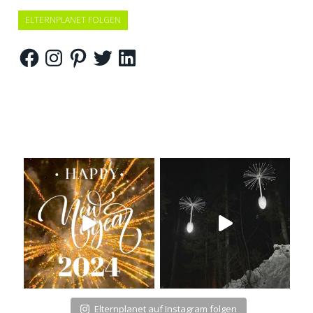
ELTERNPLANET FOLGEN
Facebook
Instagram
Pinterest
Twitter
LinkedIn
Elternplanet auf Instagram folgen