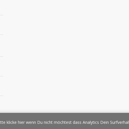
essespiegel
Werbung/Sponsoring
Impressum
Copyright
Datens
tte klicke hier wenn Du nicht möchtest dass Analytics Dein Surfverhal