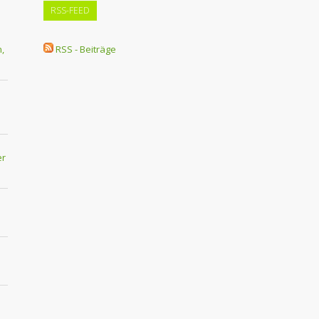
RSS-FEED
,
RSS - Beiträge
er