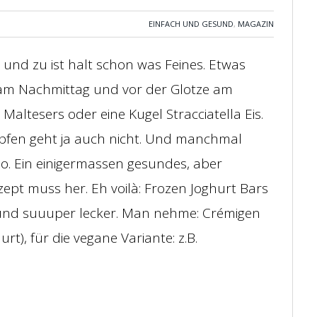
EINFACH UND GESUND
,
MAGAZIN
 und zu ist halt schon was Feines. Etwas
i am Nachmittag und vor der Glotze am
 Maltesers oder eine Kugel Stracciatella Eis.
fen geht ja auch nicht. Und manchmal
so. Ein einigermassen gesundes, aber
ept muss her. Eh voilà: Frozen Joghurt Bars
 und suuuper lecker. Man nehme: Crémigen
rt), für die vegane Variante: z.B.