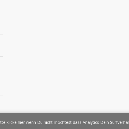
essespiegel
Werbung/Sponsoring
Impressum
Copyright
Datens
tte klicke hier wenn Du nicht möchtest dass Analytics Dein Surfverhal