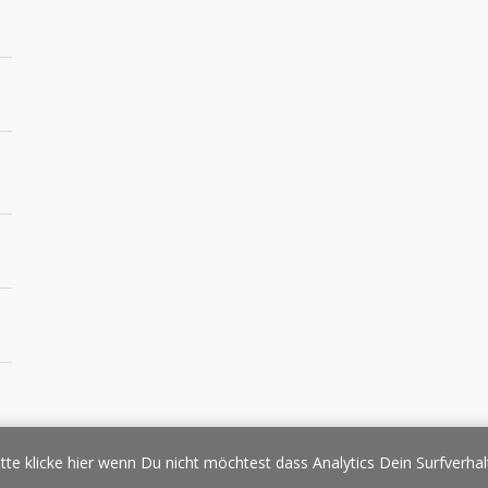
essespiegel
Werbung/Sponsoring
Impressum
Copyright
Datens
tte klicke hier wenn Du nicht möchtest dass Analytics Dein Surfverhal