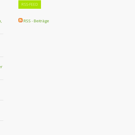
RSS-FEED
,
RSS - Beiträge
er