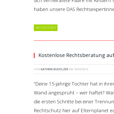
sich verheiratete Paare mit Kindern
haben unsere DAS Rechtsexpertinn
WEITERLESEN
Kostenlose Rechtsberatung auf
VON
KATHRIN BUHOLZER
AM
18/03/2013
“Deine 15-jährige Tochter hat in ihr
Wand angesprüht – wer haftet? Was 
die ersten Schritte bei einer Tren
Rechtschutz hier auf Elternplanet 