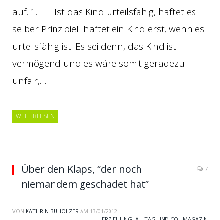
auf. 1. Ist das Kind urteilsfähig, haftet es
selber Prinzipiell haftet ein Kind erst, wenn es
urteilsfähig ist. Es sei denn, das Kind ist
vermögend und es wäre somit geradezu
unfair,…
WEITERLESEN
Über den Klaps, “der noch
7
niemandem geschadet hat”
VON
KATHRIN BUHOLZER
AM
13/01/2012
ERZIEHUNG, ALLTAG UND CO.
,
MAGAZIN