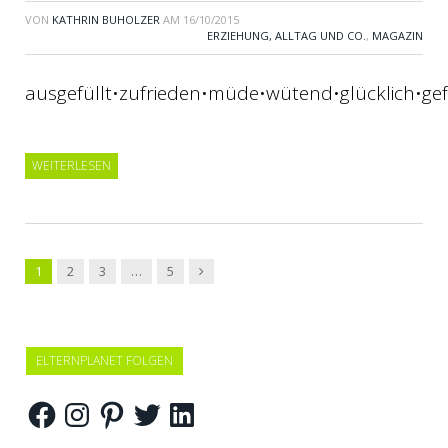
VON
KATHRIN BUHOLZER
AM
16/10/2015
ERZIEHUNG, ALLTAG UND CO.
,
MAGAZIN
ausgefüllt•zufrieden•müde•wütend•glücklich•gef
WEITERLESEN
Vor
1
2
3
…
5
→
ELTERNPLANET FOLGEN
Facebook
Instagram
Pinterest
Twitter
LinkedIn