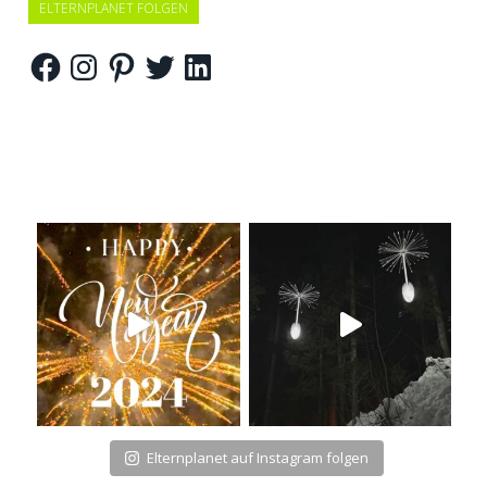
ELTERNPLANET FOLGEN
Facebook
Instagram
Pinterest
Twitter
LinkedIn
Elternplanet auf Instagram folgen