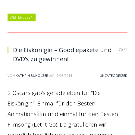
WEITERLESEN
Die Eiskönigin – Goodiepakete und
39
DVD’s zu gewinnen!
VON
KATHRIN BUHOLZER
AM
19/03/2014
UNCATEGORIZED
2 Oscars gab’s gerade eben für “Die
Eiskönigin”. Einmal für den Besten
Animationsfilm und einmal für den Besten
Filmsong (Let It Go). Da gratulieren wir
natürlich herzlich und freuen uns umso