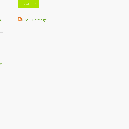
RSS-FEED
,
RSS - Beiträge
er