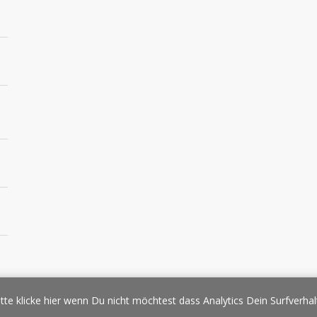
essespiegel
Werbung/Sponsoring
Impressum
Copyright
Datens
tte klicke hier wenn Du nicht möchtest dass Analytics Dein Surfverhal