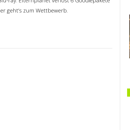
u-ray. Elternplanet verlost 6 Goodiepakete
ier geht’s zum Wettbewerb.