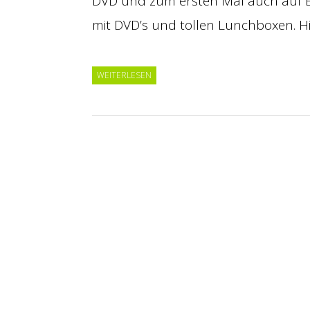
DVD und zum ersten Mal auch auf Bl
mit DVD’s und tollen Lunchboxen. H
WEITERLESEN