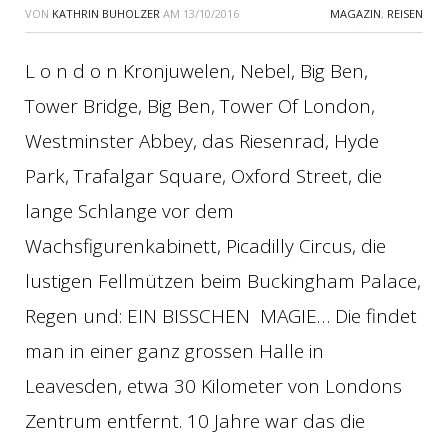
VON
KATHRIN BUHOLZER
AM
13/10/2016
MAGAZIN
,
REISEN
L o n d o n Kronjuwelen, Nebel, Big Ben,
Tower Bridge, Big Ben, Tower Of London,
Westminster Abbey, das Riesenrad, Hyde
Park, Trafalgar Square, Oxford Street, die
lange Schlange vor dem
Wachsfigurenkabinett, Picadilly Circus, die
lustigen Fellmützen beim Buckingham Palace,
Regen und: EIN BISSCHEN MAGIE… Die findet
man in einer ganz grossen Halle in
Leavesden, etwa 30 Kilometer von Londons
Zentrum entfernt. 10 Jahre war das die