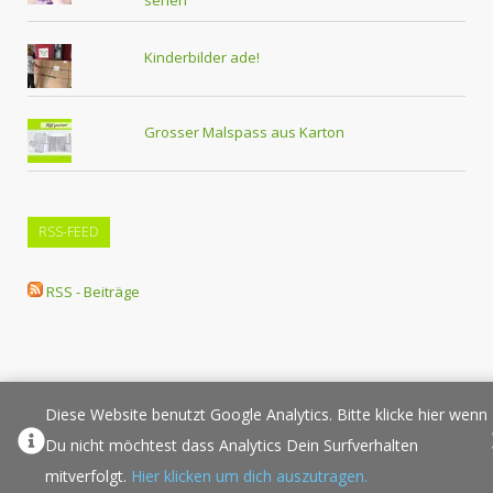
sehen
Kinderbilder ade!
Grosser Malspass aus Karton
RSS-FEED
RSS - Beiträge
Diese Website benutzt Google Analytics. Bitte klicke hier wenn
Über Elternplanet
Pressespiegel
Werbung/Sponsoring
Du nicht möchtest dass Analytics Dein Surfverhalten
Impressum
Copyright
Datenschutz
Sponsored Links
mitverfolgt.
Hier klicken um dich auszutragen.