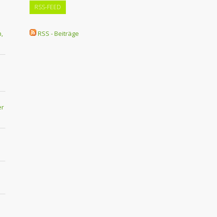
RSS-FEED
,
RSS - Beiträge
er