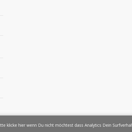
essespiegel
Werbung/Sponsoring
Impressum
Copyright
Datens
tte klicke hier wenn Du nicht möchtest dass Analytics Dein Surfverhal