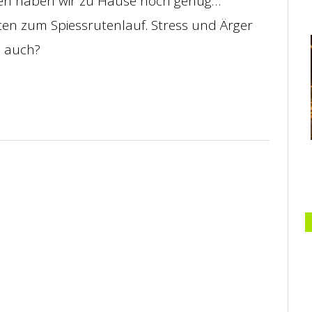
en haben wir zu Hause noch genug…”
lten zum Spiessrutenlauf. Stress und Ärger
s auch?