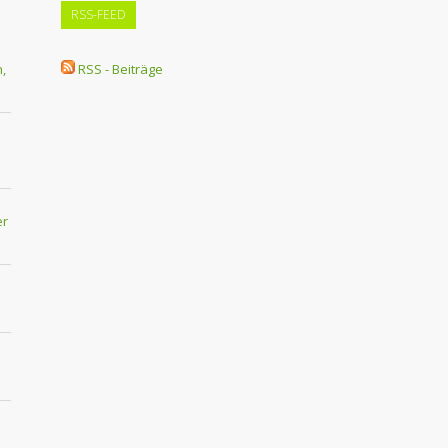
RSS-FEED
,
RSS - Beiträge
er