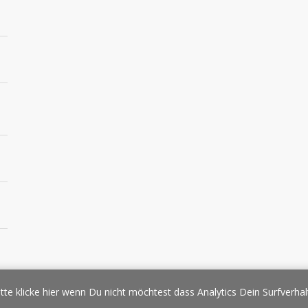
essespiegel
Werbung/Sponsoring
Impressum
Copyright
Datens
tte klicke hier wenn Du nicht möchtest dass Analytics Dein Surfverhal