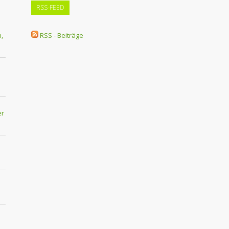
RSS-FEED
,
RSS - Beiträge
er