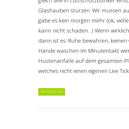
gleich alle in Luftschutzbunker ein
Glashauben stürzen. Wir müssen auc
gäbe es kein morgen mehr (ok, viell
kann nicht schaden…) Wenn wirklich e
dann ist es: Ruhe bewahren, keinen 
Hände waschen Im Minutentakt werd
Hustenanfälle auf dem gesamten P
welches nicht einen eigenen Live Ti
WEITERLESEN