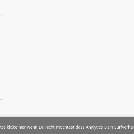
essespiegel
Werbung/Sponsoring
Impressum
Copyright
Datens
tte klicke hier wenn Du nicht möchtest dass Analytics Dein Surfverhal