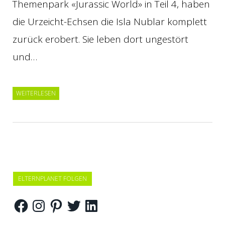
Themenpark «Jurassic World» in Teil 4, haben
die Urzeicht-Echsen die Isla Nublar komplett
zurück erobert. Sie leben dort ungestört
und…
WEITERLESEN
ELTERNPLANET FOLGEN
Facebook
Instagram
Pinterest
Twitter
LinkedIn