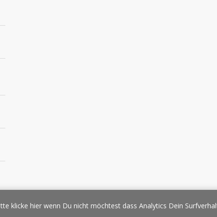
essespiegel
Werbung/Sponsoring
Impressum
Copyright
Datens
tte klicke hier wenn Du nicht möchtest dass Analytics Dein Surfverhal