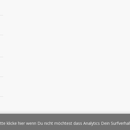
essespiegel
Werbung/Sponsoring
Impressum
Copyright
Datens
tte klicke hier wenn Du nicht möchtest dass Analytics Dein Surfverhal