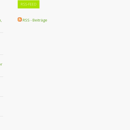
RSS-FEED
,
RSS - Beiträge
er