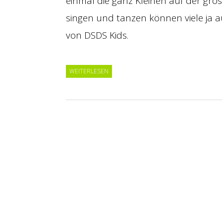
einmal die ganz Kleinen auf der gro
singen und tanzen können viele ja 
von DSDS Kids.
WEITERLESEN