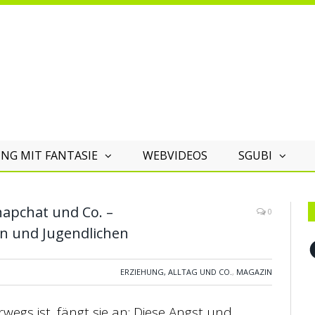
NG MIT FANTASIE
WEBVIDEOS
SGUBI
apchat und Co. –
0
n und Jugendlichen
F
ERZIEHUNG, ALLTAG UND CO.
,
MAGAZIN
wegs ist, fängt sie an: Diese Angst und