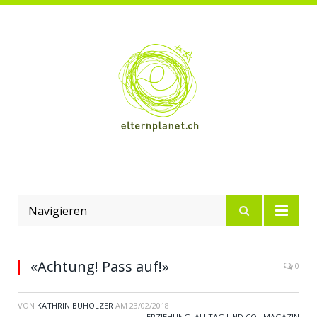
Navigieren
«Achtung! Pass auf!»
0
VON
KATHRIN BUHOLZER
AM
23/02/2018
ERZIEHUNG, ALLTAG UND CO.
,
MAGAZIN