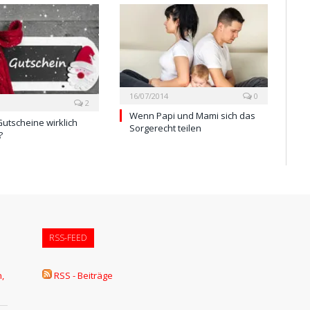
16/07/2014
0
2
Wenn Papi und Mami sich das
utscheine wirklich
Sorgerecht teilen
?
RSS-FEED
,
RSS - Beiträge