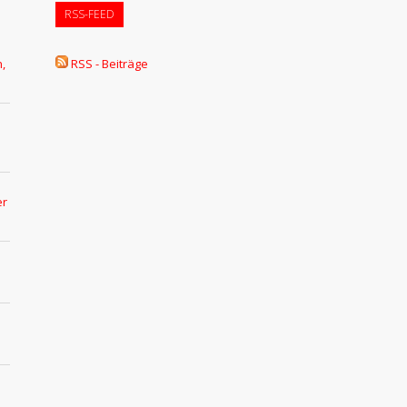
RSS-FEED
,
RSS - Beiträge
er