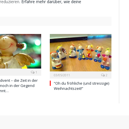
reduzieren.
Erfahre mehr darüber, wie deine
1
03/05/2011
2
dvent – die Zeit in der
“Oh du fröhliche (und stressige)
 noch in der Gegend
Weihnachtszeit!”
ennt…