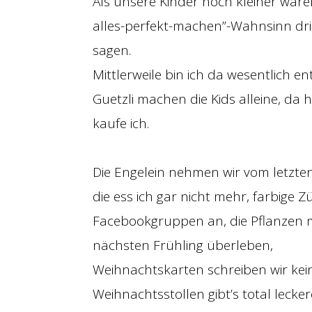
Als unsere Kinder noch kleiner waren
alles-perfekt-machen”-Wahnsinn drin
sagen.
Mittlerweile bin ich da wesentlich e
Guetzli machen die Kids alleine, da 
kaufe ich.
Die Engelein nehmen wir vom letzten
die ess ich gar nicht mehr, farbige Z
Facebookgruppen an, die Pflanzen m
nächsten Frühling überleben,
Weihnachtskarten schreiben wir kein
Weihnachtsstollen gibt’s total lecke