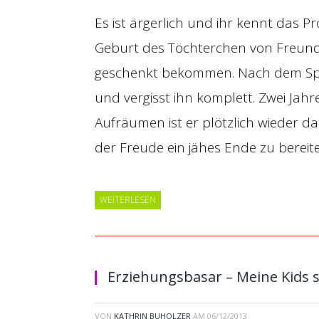
Es ist ärgerlich und ihr kennt das 
Geburt des Töchterchen von Freund
geschenkt bekommen. Nach dem Spit
und vergisst ihn komplett. Zwei Jah
Aufräumen ist er plötzlich wieder da
der Freude ein jähes Ende zu bereit
WEITERLESEN
Erziehungsbasar – Meine Kids 
VON
KATHRIN BUHOLZER
AM
06/12/2013