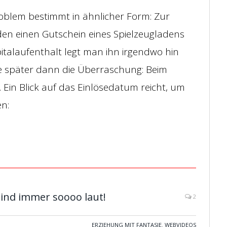
Problem bestimmt in ähnlicher Form: Zur
en einen Gutschein eines Spielzeugladens
alaufenthalt legt man ihn irgendwo hin
re später dann die Überraschung: Beim
. Ein Blick auf das Einlösedatum reicht, um
en:
sind immer soooo laut!
2
ERZIEHUNG MIT FANTASIE
,
WEBVIDEOS