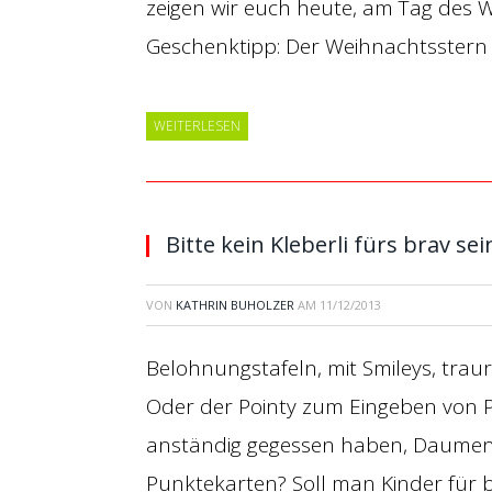
zeigen wir euch heute, am Tag des W
Geschenktipp: Der Weihnachtsstern i
WEITERLESEN
Bitte kein Kleberli fürs brav sei
VON
KATHRIN BUHOLZER
AM
11/12/2013
Belohnungstafeln, mit Smileys, tra
Oder der Pointy zum Eingeben von 
anständig gegessen haben, Daume
Punktekarten? Soll man Kinder für