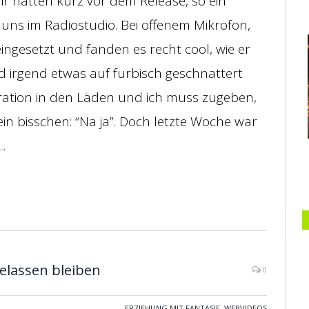
ir hatten kurz vor dem Release, so ein
 uns im Radiostudio. Bei offenem Mikrofon,
ingesetzt und fanden es recht cool, wie er
nd irgend etwas auf furbisch geschnattert
neration in den Läden und ich muss zugeben,
ein bisschen: “Na ja”. Doch letzte Woche war
…
elassen bleiben
0
ERZIEHUNG MIT FANTASIE
,
WEBVIDEOS