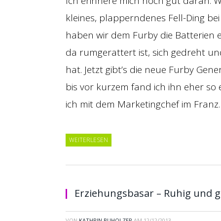
Ich erinnere mich noch gut daran. W
kleines, plapperndenes Fell-Ding bei
haben wir dem Furby die Batterien e
da rumgerattert ist, sich gedreht u
hat. Jetzt gibt’s die neue Furby Ge
bis vor kurzem fand ich ihn eher so 
ich mit dem Marketingchef im Franz
WEITERLESEN
Erziehungsbasar – Ruhig und g
VON
KATHRIN BUHOLZER
AM
12/12/2013