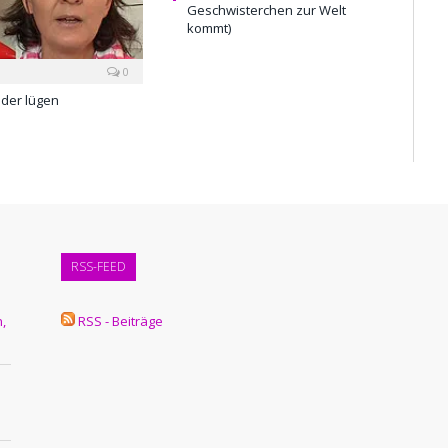
Geschwisterchen zur Welt
kommt)
0
der lügen
RSS-FEED
,
RSS - Beiträge