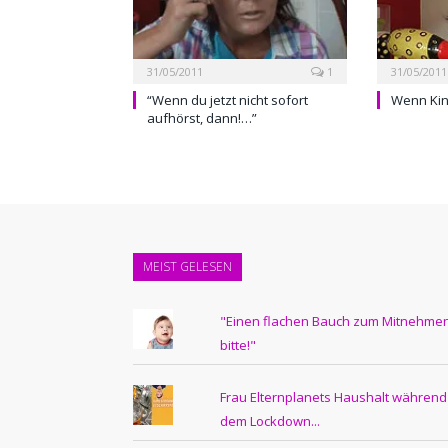
31/05/2011
1
31/05/2011
“Wenn du jetzt nicht sofort
Wenn Kin
aufhörst, dann!…”
MEIST GELESEN
"Einen flachen Bauch zum Mitnehmen
bitte!"
Frau Elternplanets Haushalt während
dem Lockdown...