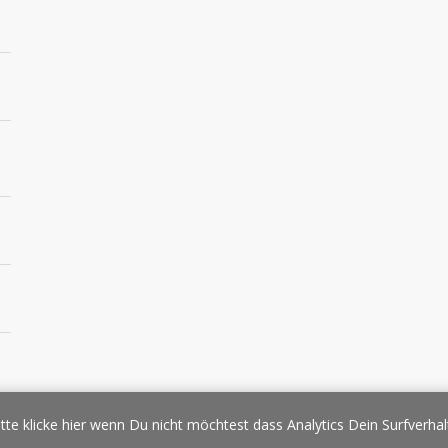
essespiegel
Werbung/Sponsoring
Impressum
Copyright
Datens
tte klicke hier wenn Du nicht möchtest dass Analytics Dein Surfverhal