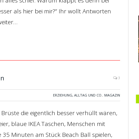
ach alles schief. Warum klappt es denn bei
ser als hier bei mir?” Ihr wollt Antworten
weiter…
en
3
ERZIEHUNG, ALLTAG UND CO.
,
MAGAZIN
: Brüste die eigentlich besser verhüllt wären,
eier, blaue IKEA Taschen, Menschen mit
 35 Minuten am Stück Beach Ball spielen,