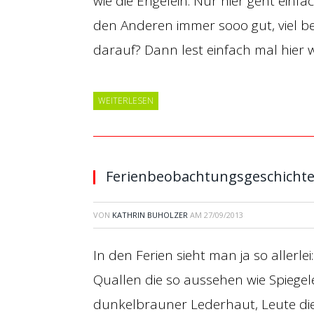
wie die Engelein. Nur hier geht einf
den Anderen immer sooo gut, viel bes
darauf? Dann lest einfach mal hier 
WEITERLESEN
Ferienbeobachtungsgeschicht
VON
KATHRIN BUHOLZER
AM
27/09/2013
In den Ferien sieht man ja so allerlei
Quallen die so aussehen wie Spiegel
dunkelbrauner Lederhaut, Leute die