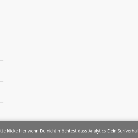
essespiegel
Werbung/Sponsoring
Impressum
Copyright
Datens
tte klicke hier wenn Du nicht möchtest dass Analytics Dein Surfverhal