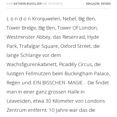
VON
KATHRIN BUHOLZER
AM
13/10/2016
MAGAZIN
,
REISEN
L o n d o n Kronjuwelen, Nebel, Big Ben,
Tower Bridge, Big Ben, Tower Of London,
Westminster Abbey, das Riesenrad, Hyde
Park, Trafalgar Square, Oxford Street, die
lange Schlange vor dem
Wachsfigurenkabinett, Picadilly Circus, die
lustigen Fellmützen beim Buckingham Palace,
Regen und: EIN BISSCHEN MAGIE… Die findet
man in einer ganz grossen Halle in
Leavesden, etwa 30 Kilometer von Londons
Zentrum entfernt. 10 Jahre war das die