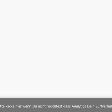
essespiegel
Werbung/Sponsoring
Impressum
Copyright
Datens
tte klicke hier wenn Du nicht möchtest dass Analytics Dein Surfverhal