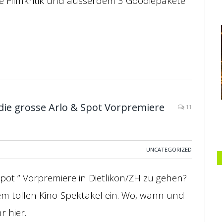
rze Filmkritik und ausserdem 3 Goodiepakete
 die grosse Arlo & Spot Vorpremiere
11
UNCATEGORIZED
Spot ” Vorpremiere in Dietlikon/ZH zu gehen?
sem tollen Kino-Spektakel ein. Wo, wann und
r hier.