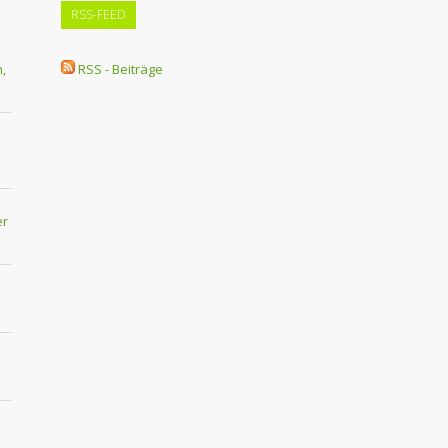
RSS-FEED
,
RSS - Beiträge
er