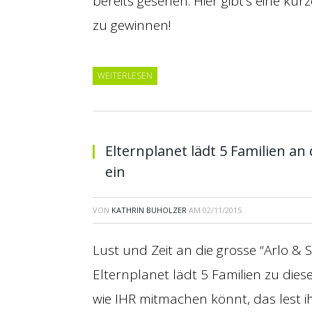
bereits gesehen. Hier gibt’s eine ku
zu gewinnen!
WEITERLESEN
Elternplanet lädt 5 Familien an
ein
VON
KATHRIN BUHOLZER
AM
02/11/2015
Lust und Zeit an die grosse “Arlo & 
Elternplanet lädt 5 Familien zu die
wie IHR mitmachen könnt, das lest ih