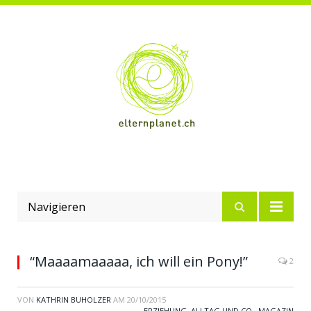
Navigieren
“Maaaamaaaaa, ich will ein Pony!”
2
VON
KATHRIN BUHOLZER
AM
20/10/2015
ERZIEHUNG, ALLTAG UND CO.
,
MAGAZIN