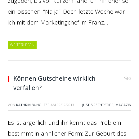
zugeben, bis vor kurzem fand ich ihn eher so
ein bisschen: “Na ja”. Doch letzte Woche war
ich mit dem Marketingchef im Franz…
WEITERLESEN
Können Gutscheine wirklich
2
verfallen?
VON
KATHRIN BUHOLZER
AM
09/12/2013
JUSTIS RECHTSTIPP
,
MAGAZIN
Es ist ärgerlich und ihr kennt das Problem
bestimmt in ähnlicher Form: Zur Geburt des