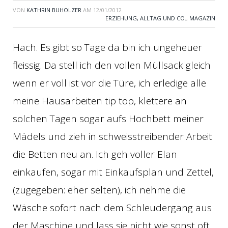
VON
KATHRIN BUHOLZER
AM
12/01/2012
ERZIEHUNG, ALLTAG UND CO.
,
MAGAZIN
Hach. Es gibt so Tage da bin ich ungeheuer
fleissig. Da stell ich den vollen Müllsack gleich
wenn er voll ist vor die Türe, ich erledige alle
meine Hausarbeiten tip top, klettere an
solchen Tagen sogar aufs Hochbett meiner
Mädels und zieh in schweisstreibender Arbeit
die Betten neu an. Ich geh voller Elan
einkaufen, sogar mit Einkaufsplan und Zettel,
(zugegeben: eher selten), ich nehme die
Wäsche sofort nach dem Schleudergang aus
der Maschine und lass sie nicht wie sonst oft