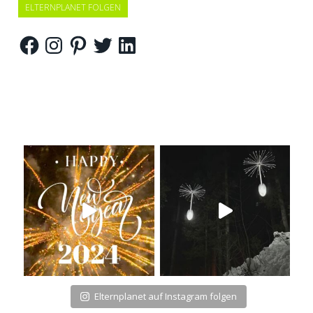
ELTERNPLANET FOLGEN
Facebook
Instagram
Pinterest
Twitter
LinkedIn
Elternplanet auf Instagram folgen